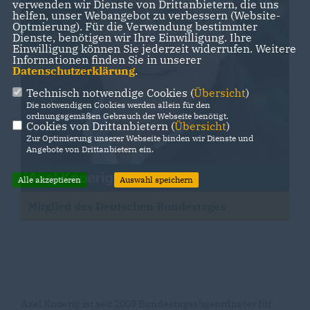
verwenden wir Dienste von Drittanbietern, die uns
helfen, unser Webangebot zu verbessern (Website-
Optmierung). Für die Verwendung bestimmter
Dienste, benötigen wir Ihre Einwilligung. Ihre
Einwilligung können Sie jederzeit widerrufen. Weitere
Informationen finden Sie in unserer
Datenschutzerklärung
.
Technisch notwendige Cookies (
Übersicht
)
Die notwendigen Cookies werden allein für den
ordnungsgemäßen Gebrauch der Webseite benötigt.
Cookies von Drittanbietern (
Übersicht
)
Zur Optimierung unserer Webseite binden wir Dienste und
Angebote von Drittanbietern ein.
Axel Knoerig
Alle akzeptieren
Auswahl speichern
Mitglied des Deutschen Bundestages
Axel Knoerig ist seit 2009 Bundestagsabgeordneter für