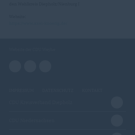
den Wahlkreis Diepholz/Nienburg I
Website:
https://www.axel-knoerig.de/
Website der CDU Weyhe
IMPRESSUM
DATENSCHUTZ
KONTAKT
CDU Kreisverband Diepholz
CDU Niedersachsen