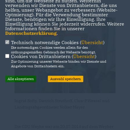
sind, um die Webseite zu nutzen. Weiterhin
kommen!
verwenden wir Dienste von Drittanbietern, die uns
helfen, unser Webangebot zu verbessern (Website-
Optmierung). Für die Verwendung bestimmter
Dienste, benötigen wir Ihre Einwilligung. Ihre
Einwilligung können Sie jederzeit widerrufen. Weitere
Informationen finden Sie in unserer
Datenschutzerklärung
.
Technisch notwendige Cookies (
Übersicht
)
Die notwendigen Cookies werden allein für den
ordnungsgemäßen Gebrauch der Webseite benötigt.
Cookies von Drittanbietern (
Übersicht
)
Zur Optimierung unserer Webseite binden wir Dienste und
Angebote von Drittanbietern ein.
Alle akzeptieren
Auswahl speichern
Ingrid Söfty, Dietrich Struthoff, Clus-P.Wessel und
Landtagsabgeordneter Volker Meyer
Die CDU Weyhe war am 20.07.2014 auf dem Weyher