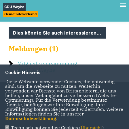
CDU Weyhe
Gemeindeverband
Dies könnte Sie auch interessieren...
Meldungen (1)
Mitgliederversammlung
der CDU Weyhe
Cookie Hinweis
Diese Webseite verwendet Cookies, die notwendig
sind, um die Webseite zu nutzen. Weiterhin
verwenden wir Dienste von Drittanbietern, die uns
Website der CDU Weyhe
helfen, unser Webangebot zu verbessern (Website-
Optmierung). Für die Verwendung bestimmter
Dienste, benötigen wir Ihre Einwilligung. Ihre
Einwilligung können Sie jederzeit widerrufen. Weitere
Informationen finden Sie in unserer
Datenschutzerklärung
.
Technisch notwendige Cookies (
Übersicht
)