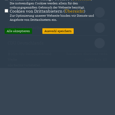
IMPRESSUM
DATENSCHUTZ
KONTAKT
Die notwendigen Cookies werden allein für den
ordnungsgemäßen Gebrauch der Webseite benötigt.
Cookies von Drittanbietern (
Übersicht
)
CDU Kreisverband Diepholz
Zur Optimierung unserer Webseite binden wir Dienste und
Angebote von Drittanbietern ein.
CDU Niedersachsen
Alle akzeptieren
Auswahl speichern
CDU Deutschlands
@2026 CDU Gemeindeverband
Realisation: Sharkness Media
Weyhe
GmbH & Co. KG
Alle Rechte vorbehalten.